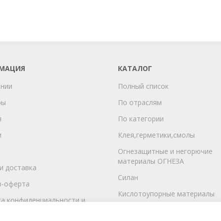
МАЦИЯ
КАТАЛОГ
ании
Полный список
ры
По отраслям
я
По категории
и
Клея,герметики,смолы
Огнезащитные и негорючие
материалы ОГНЕЗА
и доставка
Силан
р-оферта
Кислотоупорные материалы
а конфиденциальности и
ние на обработку
ГСМ
льных данных