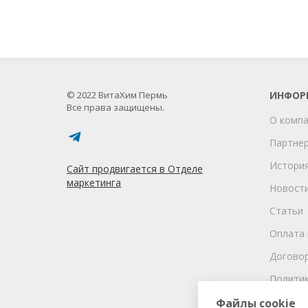
© 2022 ВитаХим Пермь
ИНФОР
Все права защищены.
О комп
Партне
Истори
Сайт продвигается в Отделе
маркетинга
Новост
Статьи
Оплата 
Догово
Политик
соглаше
Файлы cookie
персона