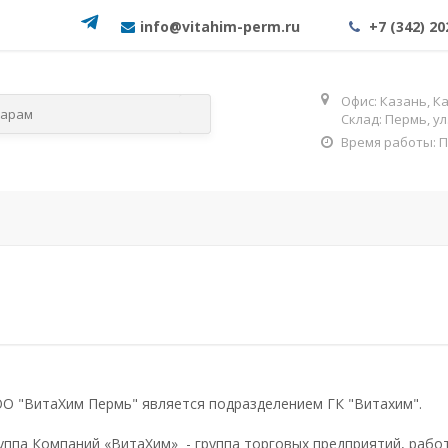
info@vitahim-perm.ru
+7 (342) 20
Офис: Казань, Ка
Склад: Пермь, у
Время работы: Пн-
слям
По категориям
ОГНЕЗА
Фос
О "ВитаХим Пермь" является подразделением ГК "Витахим".
уппа Компаний «ВитаХим» - группа торговых предприятий, раб