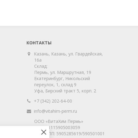
КОНТАКТЫ
Казань, Казань, ул. Гвардейская,
16а
Склад:
Пермь, ул. Маршрутная, 19
Екатеринбург, Никольский
переулок, 1, склад 9
Уфа, Бирский тракт 5, корп. 2
+7 (342) 202-64-00
info@vitahim-perm.ru
ООО «ВитаХим Пермь»
ОГРН: 1115905003059
ИНН/КПП: 5905285619/590501001