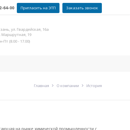
2-64-00
Пригласить на ЭТП
Заказать звонок
зань, ул. Гвардейская, 16а
л. Маршрутная, 19
Пт (8.00 - 17.00)
фат цинка
Контакты
Еще
Главная
О компании
История
отающая на рынке химической промышленности с