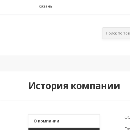
Казань
Главная
Компания
По отра
История компании
ОО
О компании
Гр