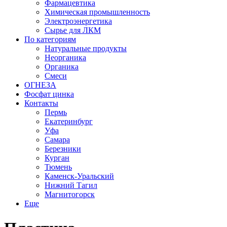
Фармацевтика
Химическая промышленность
Электроэнергетика
Сырье для ЛКМ
По категориям
Натуральные продукты
Неорганика
Органика
Смеси
ОГНЕЗА
Фосфат цинка
Контакты
Пермь
Екатеринбург
Уфа
Самара
Березники
Курган
Тюмень
Каменск-Уральский
Нижний Тагил
Магнитогорск
Еще