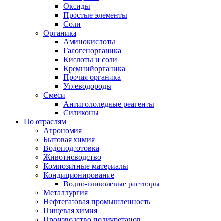
Оксиды
Простые элементы
Соли
Органика
Аминокислоты
Галогенорганика
Кислоты и соли
Кремнийорганика
Прочая органика
Углеводороды
Смеси
Антигололедные реагенты
Силиконы
По отраслям
Агрономия
Бытовая химия
Водоподготовка
Животноводство
Композитные материалы
Кондиционирование
Водно-гликолевые растворы
Металлургия
Нефтегазовая промышленность
Пищевая химия
Производство полиуретанов