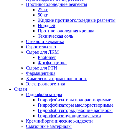
Противогололедные реагенты
25 кг
50 кг
Жидкие противогололедные реагенты
Нордвей
Противогололедная крошка
Техническая соль
Стекло и керамика
Строительство
Сырье для ЛКМ
Photomer
Фосфат цинка
Сырье для РТИ
Фармацевтика
Химическая промышленность
Электроэнергетика
Силан
Гидрофобизаторы
Гидрофобизаторы водорастворимые
Гидрофобизаторы маслорастворимые
Гидрофобизаторы, рабочие растворы
Гидрофобизирующие эмульсии
Кремнийорганические жидкости
Смазочные материалы