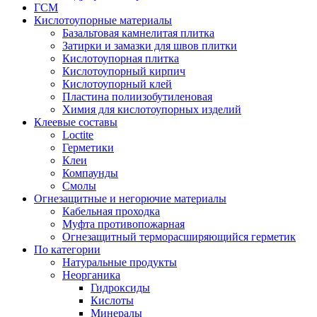
ГСМ
Кислотоупорные материалы
Базальтовая камнелитая плитка
Затирки и замазки для швов плитки
Кислотоупорная плитка
Кислотоупорный кирпич
Кислотоупорный клей
Пластина полиизобутиленовая
Химия для кислотоупорных изделий
Клеевые составы
Loctite
Герметики
Клеи
Компаунды
Смолы
Огнезащитные и негорючие материалы
Кабельная проходка
Муфта противопожарная
Огнезащитный терморасширяющийся герметик
По категории
Натуральные продукты
Неорганика
Гидроксиды
Кислоты
Минералы